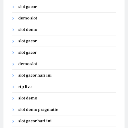
slot gacor
demo slot
slot demo
slot gacor
slot gacor
demo slot
slot gacor hari ini
rtp live
slot demo
slot demo pragmatic
slot gacor hari ini