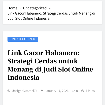
Home
Uncategorized
Link Gacor Habanero: Strategi Cerdas untuk Menang di
Judi Slot Online Indonesia
UNCATEGORIZED
Link Gacor Habanero:
Strategi Cerdas untuk
Menang di Judi Slot Online
Indonesia
Unsightlycamel74
January 17, 2026
0
4 Mins