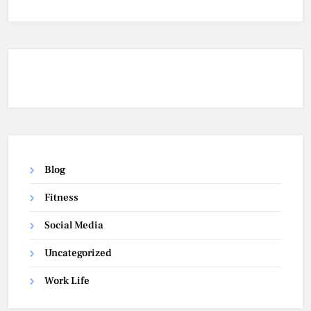
Blog
Fitness
Social Media
Uncategorized
Work Life