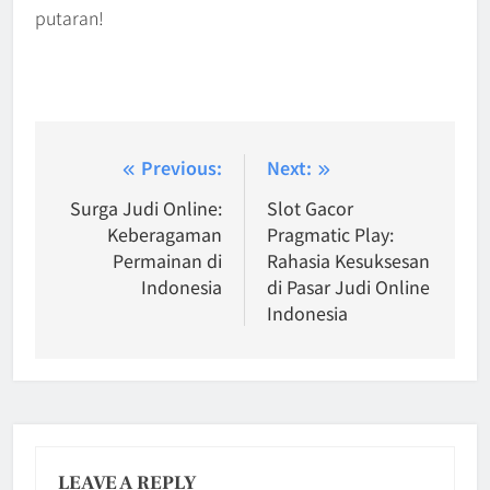
putaran!
Post
Previous:
Next:
navigation
Surga Judi Online:
Slot Gacor
Keberagaman
Pragmatic Play:
Permainan di
Rahasia Kesuksesan
Indonesia
di Pasar Judi Online
Indonesia
LEAVE A REPLY