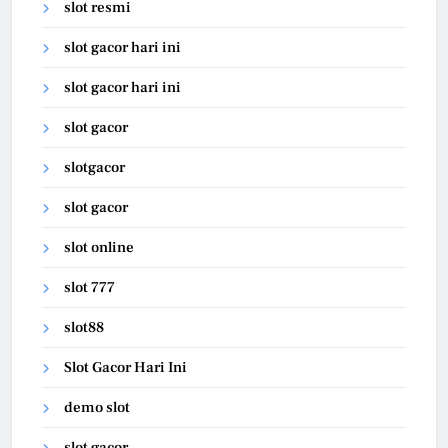
slot resmi
slot gacor hari ini
slot gacor hari ini
slot gacor
slotgacor
slot gacor
slot online
slot 777
slot88
Slot Gacor Hari Ini
demo slot
slot gacor