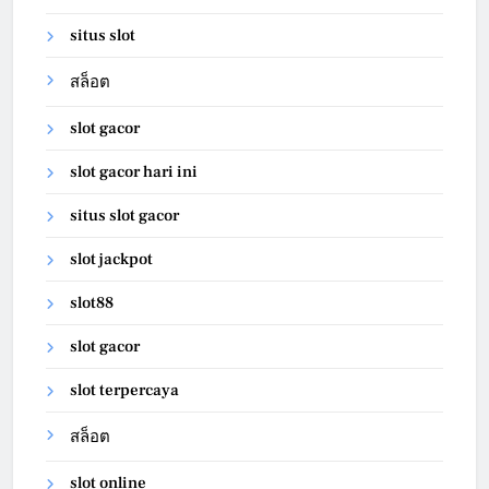
situs slot
สล็อต
slot gacor
slot gacor hari ini
situs slot gacor
slot jackpot
slot88
slot gacor
slot terpercaya
สล็อต
slot online