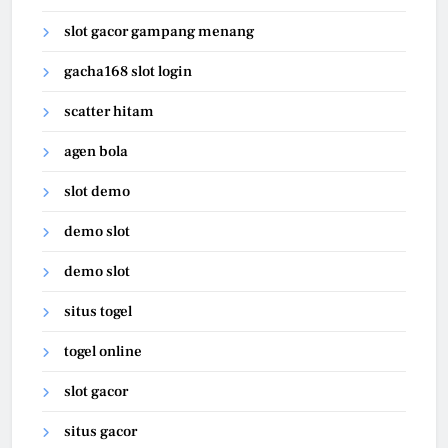
slot gacor gampang menang
gacha168 slot login
scatter hitam
agen bola
slot demo
demo slot
demo slot
situs togel
togel online
slot gacor
situs gacor