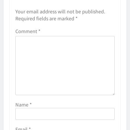
Your email address will not be published.
Required fields are marked
*
Comment
*
Name
*
Email
*